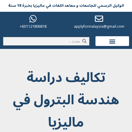
الوکیل الرسمي للجامعات و معاهد اللغات في مالیزیا بخبرة 18 سنة
601121806818+
applyformalaysia@gmail.com
الحياة في ماليزيا
تكاليف دراسة
هندسة البترول في
ماليزيا