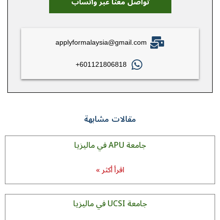
تواصل معنا عبر واتساب
applyformalaysia@gmail.com
601121806818+
مقالات مشابهة
جامعة APU في مالیزیا
اقرأ أكثر »
جامعة UCSI في مالیزیا