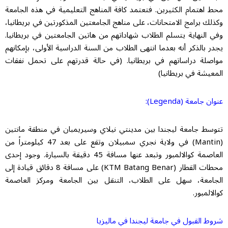
محط اهتمام الكثيرين. فتعتمد كافة المناهج التعليمية في هذه الجامعة
وكذلك برامج الامتحانات، على مناهج الجامعتين المذكورتين في بريطانيا،
وفي النهاية يتسلم الطلاب شهاداتهم من هاتين الجامعتين في بريطانيا.
يجدر بالذكر أنه بعدما انتهى الطلاب من السنة الدراسية الأولى، بإمكانهم
مواصلة دراساتهم في بريطانيا. (في حالة قدرتهم على تحمل نفقات
المعيشة في بريطانيا)
عنوان جامعة (Legenda):
تتوسط جامعة ليجندا بين مدينتي نيلاي وسيريمبان في منطقة مانتين
(Mantin) في ولاية نجري سمبيلان وتقع على بعد 47 كيلومتراً من
العاصمة كوالالمبور وتبعد عنها مسافة 45 دقيقة بالسيارة. وجود إحدى
محطات القطار (KTM Batang Benar) على مسافة 8 دقائق قيادة إلى
الجامعة، سهل على الطلاب، التنقل بين الجامعة ومركز العاصمة
كوالالمبور.
شروط القبول في جامعة ليجندا في ماليزيا