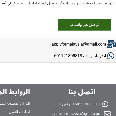
التواصل معنا مباشرة عبر واتساب أو الایمیل المتاحة ادناه سنجيبك في أ
تواصل عبر واتساب
applyformalaysia@gmail.com
انقر واتس اب 601121806818+
اتصل بنا
الروابط ال
الاوراق المطلوبة للقب
601121806818+ (واتس اپ )
اجراءات القبول
applyformalaysia@gmail.com