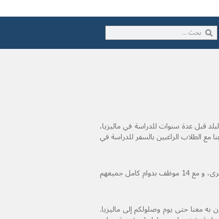
بلد قبل عدة سنوات للدراسة في ماليزيا،
ي عام 2007 و من خلال مجموعة مكونة من 3 أشخاص ، قررنا مشاركة تجاربنا مع الطلاب الراغبين بالسفر للدراسة في
اليوم في عام 2026 أصبحنا أكبر و أقدم شركة خدمات طلابية في ماليزيا، بخبرة لمدة 18 عام، و شركة مسجلة رسمياً في ماليزيا و فروع عديدة في دول أخرى، و مع 14 موظف بدوام كامل جميعهم
 به معنا حتى يوم وصلولكم إلى ماليزيا.