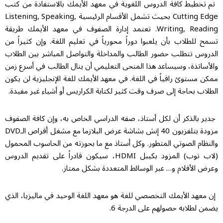
تم تخطيط كافة الدروس اللغوية في معهد الأيمك بالاستفادة من كتب
Cutting Edge بحيث تشمل الأقسام الرئيسية Listening, Speaking,
Writing, Reading. تعتمد إدارة الصفوف في معهد الأيمك طريقة
تسمح للطلاب بأن يلعبوا دوراً محورياً في تعليم اللغة. وإن كثيراً من
الدروس تتطلب حضور الطالب والمداخلة والتواصل المباشر بين الطلاب
والأساتذة، وسيساعد هذا المنحى التعليمي أن ينال الطالب في أسرع زمن
ممكن مستوىً راقياً في اللغة. في معهد الأيمك للغة الإنجليزية لن يكون
الطلاب بحاجة إلى صرف وقت كثير لكتابة الكراريس أو أشياء غير مفيدة.
جدير بالذكر أن لكل أستاذ، صفه الدراسي الخاص به، وإن كافة الصفوف
مزودة بتلفزيون 40 إنش بشاشة عرض البلازما مع مشغل أقراص الـDVD
والنظام الصوتي المتطور. وكل أستاذ مع ما بحوزته من الحاسوب المحمول
(لاب توب) المزود بكيبل HDMI، سيكون قادراً على تقديم الدروس
وعرض الأفلام و… عبر الوسائط المتعددة بشكل ممتاز.
إن معهد الأيمك التخصصي للغة هو معهد اللغة الوحيد في ماليزيا، الذي
يضمن لطلابه حصولهم على الدرجة 6.