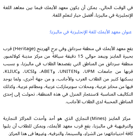
في الوقت الحالي، يمكن أن يكون معهد الأيمك فيما بين معاهد اللغة
الإنجليزية في ماليزيا، أفضل خيار لتعلم اللغة.
عنوان معهد الأيمك للغة الإنجليزية في ماليزيا:
يقع معهد الأيمك في منطقة سردانق وفي برج الهريتج (Heritage) قرب
بحيرة الماينز ويبعد حوالي 15 دقيقة سياقةً من مركز مدينة كولالمبور.
منطقة سردانق من المناطق التي يقصدها الطلاب في ماليزيا، و بسبب
قربها من جامعات UPM، وUNITEN، وABET، وUCSI، وKLIUC،
يسكنها كثير من الطلاب العرب والأجانب، و من جهة أخرى، ولما يوجد
فيها من مخابز عربية، ومحلات سوبرماركت عربية، ومطاعم عربية، وكذلك
التكاليف المناسبة لاستئجار المنزل في هذه المنطقة، تحولت إلى إحدى
المناطق المحببة لدى الطلاب الأجانب.
مركز الماينز (Mines) التجاري الذي هو أحد وأحدث المراكز التجارية
والترفيهية في ماليزيا، يقع قرب معهد الأيمك، ويمكن للطلاب أن يلبوا
كافة احتياجاتهم؛ من الشراء، والسينما، والترفيه، وغيرها في هذا المركز.