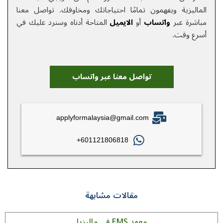
الماليزية ويفهمون تمامًا احتياجاتك ومخاوفك.
تواصل معنا
مباشرة عبر
واتساب
أو
الایمیل
المتاحة أدناه وسنرد عليك في
أسرع وقت.
تواصل معنا عبر واتساب
applyformalaysia@gmail.com
601121806818+
مقالات مشابهة
معهد EMS في ماليزيا