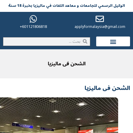
لوکیل الرسمي للجامعات و معاهد اللغات في مالیزیا بخبرة 18 سنة
601121806818+
applyformalaysia@gmail.co
الحياة في ماليزيا
الشحن فی ماليزيا
حن فی ماليزيا