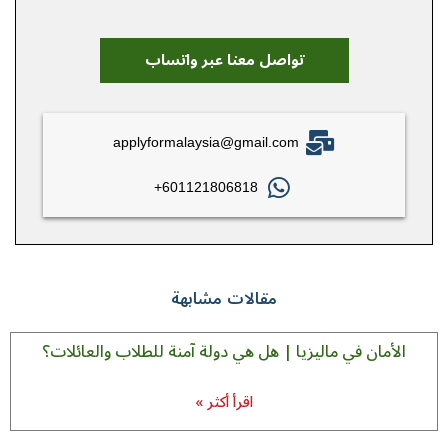
تواصل معنا عبر واتساب
applyformalaysia@gmail.com
601121806818+
مقالات مشابهة
الأمان في ماليزيا | هل هي دولة آمنة للطلاب والعائلات؟
اقرأ أكثر »