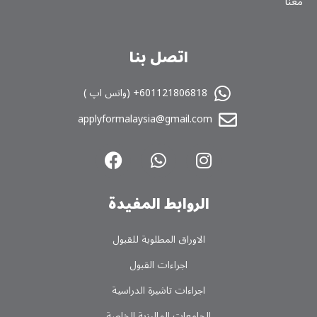
نا
اتصل بنا
601121806818+ (واتس اپ )
applyformalaysia@gmail.com
الروابط المفیدة
الاوراق المطلوبة للقبول
اجراءات القبول
اجراءات تاشیرة الدراسیة
الجامعات المالیزیة الخاصة