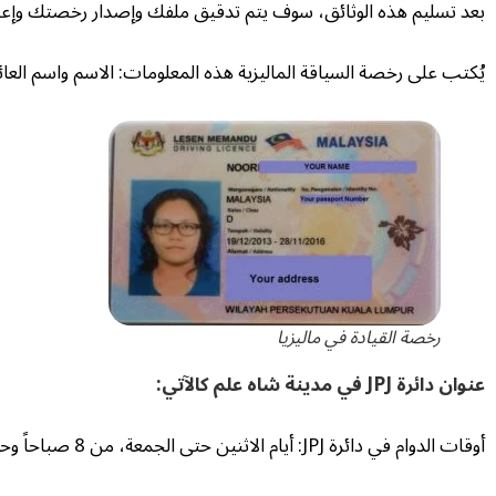
بعد تسليم هذه الوثائق، سوف يتم تدقيق ملفك وإصدار رخصتك وإعلامك بأن تراج
يُكتب على رخصة السياقة الماليزية هذه المعلومات: الاسم واسم العائل
رخصة القيادة في ماليزيا
عنوان دائرة JPJ في مدينة شاه علم كالآتي:
أوقات الدوام في دائرة JPJ: أيام الاثنين حتى الجمعة، من 8 صباحاً وحتى 5 بعد الظهر