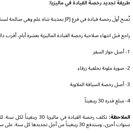
طريقة تجديد رخصة القيادة في ماليزيا:
تُمنح أولَ رخصة قيادة في فرع JPJ بمدينة شاه علم وهي صالحة لسنة واحدة. ولكن يمكنك لتجديدها، مراجعة كافة فروع دائرة JPJ في ماليزيا.
راجع قبل انتهاء صلاحية رخصة القيادة الماليزية بعشرة أيام، أقرب دائرة JPJ من محل إقامتك وقدِّم المستمسكات التالية، حتى يجدّدوا لك رخصتك ويسلموك 
1- أصل جواز السفر
2- صورة ملونة بخلفية زرقاء
3- أصل رخصة السياقة الملاوية
4- مبلغ قدره 30 رينغيتاً
الملاحظة:
سنوات أخرى، وستدفع 30 رينغيتاً من أجل تجديدها كل سنة. على سبيل المثال، إذا طلبت تجديد رخصتك لـ3 سنوات، فعليك دفع 90 رينغيتاً.