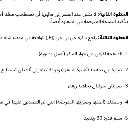
الخطوة الثانية:
لا تنسَ عند السفر إلى ماليزيا أن تصطحب معك أصل
بتأكيد النسخة المترجمة في السفارة أيضاً.
الخطوة الثالثة:
راجع دائرة جي بي جي (JPJ) الواقعة في مدينة شاه علم بعد اصطحاب المستمسكات التالية معك وقم بتقديم طلب الحصول على رخصة القيادة الماليزية.
1- الصفحة الأولى من جواز السفر (أصل وصورة)
2- صورة من صفحة تأشيرة السفر (نرجو الانتباه إلى أنك لن تستطيع مراجعة دائرة JPJ بدون تأشيرة طالب أو تأشيرة عمل.)
3- صورتان ملونتان بخلفية زرقاء
4- رخصتك (أصلها وصورتها المترجمَة) التي تم التصديق عليها في سفارة بلدك.
5- مبلغ قدره 30 رينغيتاَ