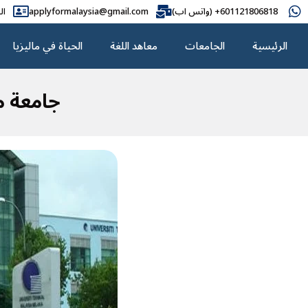
601121806818+ (واتس اب)
applyformalaysia@gmail.com
ال
الرئيسية
الجامعات
معاهد اللغة
الحياة في ماليزيا
جامعة ملا