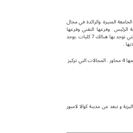
 الجامعة المتيزة والرائدة في مجال
عة الرئيس وفرعها التقني وفرعها
المدني تتمتع الجامعة بحوالي 766 فدان من الخضرة والمناظر الطبيعية الخضراء.وكثير من مرافق الدولة الفنية . بالنسبة للتخصصات التي توجد بها هنالك 7 كليات .يوجد
جامعة ملاكا التقنية الماليزية تعرف بتفوقها وابتكاراتها وقد اختارت تكنولوجيا التصنيع المتقدم والذي يتطلب التازر من جميع الكليات تدعمها 4 محاور . المجالات التي تركيز
لتي تعد إحدى أقدم المدن الماليزية و تبعد عن مدينة كوالا لامبور