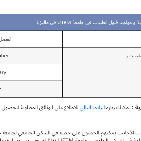
مواعيد قبول الطلبات في جامعة UTeM في ماليزيا
الفصل
September
February
May
ة :
يمكنك زيارة
الرابط التالي
للاطلاع على الوثائق المطلوبة للحصول ع
 الأجانب يمكنهم الحصول على حصة في السكن الجامعي لجامعة مالاکا
شقة بالقرب من جامعة UTeM في ماليزيا . بالتأكيد لا يُنصَح بالإقامة في