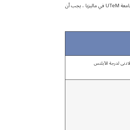
جميع الطلاب الأجانب الراغبين بمتابعة الدراسة في جامعة UTeM في ماليزيا ، يجب أن
لادنى لدرجة الآيلتس