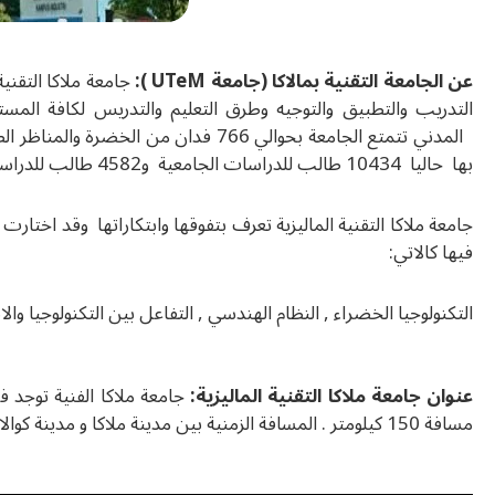
عن الجامعة التقنية بمالاكا (جامعة UTeM ):
جامعة ملاكا التقني
التدريب والتطبيق والتوجيه وطرق التعليم والتدريس لكافة المس
بها حاليا 10434 طالب للدراسات الجامعية و4582 طالب للدراسات العليا , ان مناخ جامعة مالاكا التقنية يتميز بالتنوع الثقافي وسط طلابها .
فيها كالاتي:
التكنولوجيا الخضراء , النظام الهندسي , التفاعل بين التكنولوجيا والا
عنوان جامعة ملاكا التقنية الماليزية:
مسافة 150 كيلومتر . المسافة الزمنية بين مدينة ملاكا و مدينة كوالالامبور هي ساعة و نصف بالسيارة .