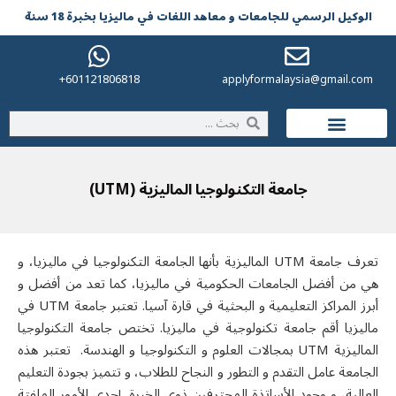
الوکیل الرسمي للجامعات و معاهد اللغات في مالیزیا بخبرة 18 سنة
601121806818+
applyformalaysia@gmail.com
الحياة في ماليزيا
جامعة التكنولوجيا الماليزية (UTM)
عرف جامعة
UTM
الماليزية بأنها الجامعة التكنولوجيا في ماليزيا، و
هي من أفضل الجامعات الحكومية في ماليزيا، كما تعد من أفضل و
برز المراكز التعليمية و البحثية في قارة آسيا. تعتبر جامعة
UTM
في
مالیزیا أقم جامعة تكنولوجية في ماليزيا. تختص
جامعة التكنولوجيا
لماليزية UTM
بمجالات
العلوم و التكنولوجيا و الهندسة. تعتبر هذه
الجامعة عامل التقدم و التطور و النجاح للطلاب، و تتميز بجودة التعليم
العالية، و وجود الأساتذة المحترفين ذوي الخبرة. إحدى الأمور الملفتة