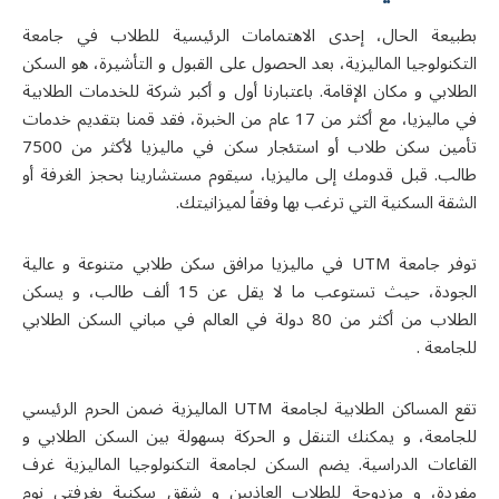
بطبيعة الحال، إحدى الاهتمامات الرئيسية للطلاب في جامعة
التكنولوجيا الماليزية، بعد الحصول على القبول و التأشيرة، هو السكن
الطلابي و مكان الإقامة. باعتبارنا أول و أكبر شركة للخدمات الطلابية
في ماليزيا، مع أكثر من 17 عام من الخبرة، فقد قمنا بتقديم خدمات
تأمين سكن طلاب أو استئجار سكن في ماليزيا لأكثر من 7500
طالب. قبل قدومك إلى ماليزيا، سيقوم مستشارينا بحجز الغرفة أو
الشقة السكنية التي ترغب بها وفقاً لميزانيتك.
وفر جامعة
UTM
في مالیزیا مرافق سكن طلابي متنوعة و عالية
الجودة، حيث تستوعب ما لا يقل عن 15 ألف طالب، و يسكن
الطلاب من أكثر من 80 دولة في العالم في مباني السكن الطلابي
للجامعة .
تقع المساكن الطلابية لجامعة
UTM
الماليزية ضمن الحرم الرئيسي
للجامعة، و يمكنك التنقل و الحركة بسهولة بين السكن الطلابي و
القاعات الدراسية. يضم السكن لجامعة التكنولوجيا الماليزية غرف
مفردة، و مزدوجة للطلاب العاذبين و شقق سكنية بغرفتي نوم