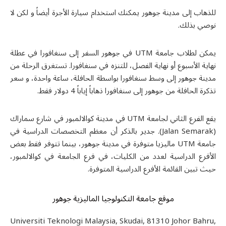
للذهاب إلى مدينة جوهور يمكنك استخدام سيارة الأجرة أيضاً و لكن لا
نوصي بذلك.
مكن لطلاب جامعة
UTM
في جوهور السفر إلى سنغافورا في عطلة
نهاية الأسبوع أو نهاية الفصل، للتنزه في سنغافورا. تستغرق الرحلة من
مدينة جوهور إلى وسط سنغافورا بواسطة الحافلة، ساعة واحدة، و سعر
تذكرة الحافلة من جوهور إلى سنغافورا ذهاباً إياباً 4 دولار فقط.
قع الفرع الثاني لجامعة
UTM
في مدينة كوالالمبور في شارع سماراك
(
Jalan Semarak
). جدير بالذكر أن معظم التخصصات الدراسية في
امعة
UTM
مالیزیا متوفرة في مدينة جوهور، بينما تتوفر فقط بعض
الأفرع الدراسية لعدد من الكليات، في فرع الجامعة في كوالالمبور،
حيث تبين القائمة الأفرع الدراسية المتوفرة.
موقع جامعة التكنولوجيا الماليزية جوهور
Universiti Teknologi Malaysia, Skudai, 81310 Johor Bahru,