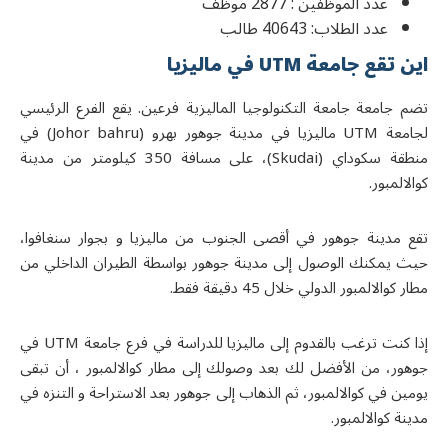
عدد الموظفين : 2877 موظف
عدد الطلاب: 40643 طالب
اين تقع جامعة UTM في ماليزيا
تضم جامعة
جامعة التكنولوجيا الماليزية
فرعين. يقع الفرع الرئيسي
جامعة
UTM
مالیزیا في مدينة جوهور بهرو (
Johor bahru
) في
منطقة سكوداي (
Skudai
)، على مسافة 350 كيلومتر من مدينة
كوالالمبور.
تقع مدينة جوهور في أقصى الجنوب من ماليزيا و بجوار سنغافوا،
حيث يمكنك الوصول إلى مدينة جوهور بواسطة الطيران الداخلي من
مطار كوالالمبور الدولي خلال 45 دقيقة فقط.
ذا كنت ترغب بالقدوم إلى ماليزيا للدراسة في فرع جامعة
UTM
في
جوهور، من الأفضل لك بعد وصولك إلى مطار كوالالمبور ، أن تبقى
يومين في كوالالمبور، ثم الذهاب إلى جوهور بعد الاستراحة و التنزه في
مدينة كوالالمبور.