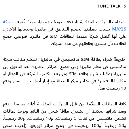
5- TUNE TALK
شركة
تختلف الشركات المذكورة باختلاف جودة خدماتها، حيث تُعرف
MAXIS
بسبب تغطيتها لجميع المناطق في ماليزيا وخدماتها الأخرى،
على أنها أفضل شركة مقدمة لبطاقات SIM في ماليزيا. فنوصي جميع
الطلاب بأن يشتروا بطاقاتهم من هذه الشركة.
طريقة شراء بطاقة SIM ماكسيس في ماليزيا :
تنتشر مكاتب شركة
ماكسيس في مطار ماليزيا وفي جميع المراكز التجارية. بعد الدخول إلى
ماليزيا، يمكنك شراء بطاقة SIM بمراجعة مكتب الشركة في المطار أو
مكاتبها المنتشرة في متاجر مركز المدينة مع إبراز أصل جواز السفر ودفع
10 رينغيت نقداً.
كافة البطاقات المقدَّمة من قبل الشركات المذكورة أعلاه مسبقة الدفع
وبعد شرائها يمكنك أن تشتري بطاقة شحن من البائع. وتوجد بطاقات
الشحن ماكسيس من فئات 5 رينغيتات، و10 رينغيتات، و20 رينغيتاً،
و50 رينغيتاً، و100 رينغيت في جميع مراكز توزيعها. (يُعرف شحن