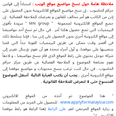
ملاحظة هامة حول نسخ مواضيع موقع الويب :
استناداً إلى قوانين
جرائم الحاسوب ، إن نسخ مواضيع المواقع الالكترونية بدون الحصول على
إذن من الكاتب هو أمر مخالف للقانون و يعرضك للملاحقة القضائية . إن
جميع المواقع الالكترونية لمجموعة ” MN group ” مزودة بأقوى
البرمجيات التي تمنع حصول هكذا أمر . في حال تم نسخ أحد مواضيعنا
إلى مواقع الكترونية أخرى بدون الحصول على إذن منا ، فإننا سنلحظ ذلك
في أقصر وقت ممكن عن طريق البرمجيات القوية جداً التي قمنا
بتنصيبها على موقعنا، و أول أجراء نتخذه هو أن نقوم بإرسال تقرير إلى
شركة جوجل يحتوي على رابط الموقع الذي قام بنسخ مواضيعنا ، و لاحقاً
نقوم بمتابعة الموضوع و الملاحقة القضائية عن طريق مركز جرائم
الحاسوب . في حال كنت ترغب بنسخ محتويات و مواضيع موقعنا إلى
مواقع الكترونية أخرى ،
يجب أن يكتب العبارة التالية أسفل الموضوع
المنسوخ حتى لا تتعرض للملاحقة القانونية .
” هذا الموضوع تم أخذه من الموقع الالكتروني
www.applyformalaysia.com
. للحصول على المزيد من المعلومات
على الرابط
و زيارة الموقع المرجعي انقر
(هذا الرابط هو رابط موقعنا
الالكتروني ) ” .