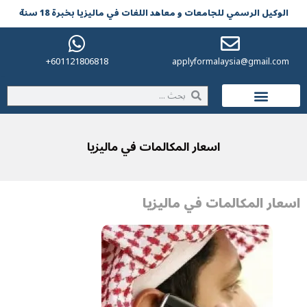
الوکیل الرسمي للجامعات و معاهد اللغات في مالیزیا بخبرة 18 سنة
601121806818+
applyformalaysia@gmail.com
الحياة في ماليزيا
اسعار المكالمات في ماليزيا
اسعار المكالمات في ماليزيا