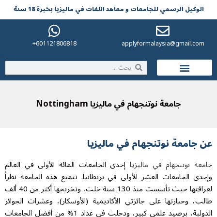
لوکیل الرسمي للجامعات و معاهد اللغات في مالیزیا بخبرة 18 سنة
601121806818+
applyformalaysia@gmail.co
الحياة في ماليزيا
جامعة نوتنجهام في ماليزیا Nottingham
جامعة نوتنجهام في مالیزیا
عة نوتنجهام في ماليزيا
إحدى الجامعات المائة الأولى في العالم
دى الجامعات العشر الأولى في بريطانيا. تتمتع هذه الجامعة نظراً
لعراقتها حيث تأسست منذ 130 سنة خلت، وتخريجها أكثر من 40 ألف
ب، وحيازتها على جائزتي الأكاديمية (الأوسكار)، وعشرات الجوائز
الدولية، برصيد علمي كبير، ودخلت في عداد 1% من أفضل الجامعات