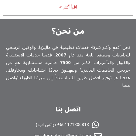
اقرأ أكثر »
من نحن؟
ن أقدم وأكبر شركة خدمات تعلیمیة في ماليزيا، والوكيل الرسمي
جامعات ومعاهد اللغة منذ عام
2007
. قدمنا خدمات الاستشارة
لقبول والتأشيرات لأكثر من
7500
طالب. مستشارونا هم من
يجي الجامعات الماليزية ويفهمون تمامًا احتياجاتك ومخاوفك،
فنا هو توفير أفضل طريق لك استناداً إلى خبرتنا الطويلة.تواصل
نا
اتصل بنا
601121806818+ (واتس اپ )
applyformalaysia@gmail.com