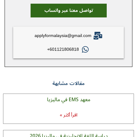
تواصل معنا عبر واتساب
applyformalaysia@gmail.com
601121806818+
مقالات مشابهة
معهد EMS في ماليزيا
اقرأ أكثر »
دراسة اللغة الإنجليزية في ماليزيا 2026