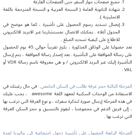
جميع صفحات جواز السفر حتى الصفحات الفارغة
شهادة الثانوية العامة ( النسخة العربية و النسخة المترجمة باللغة
الانجليزية ).
إيصال تسديد رسوم الحصول على تأشيرة ، كما هو موضح في
الجدول أعلاه . يمكنك الاتصال بمستشارينا عبر الابريد الالكتروني
للاطلاع على كيفية تسديد المبلغ .
بعد حصولنا على الوثائق المذكورة ، يلزم تقريباً حوالي 45 يوم للحصول
.
رسالة الموافقة على التأشيرة
بعد إصدار رسالة الموافقة ، يتم إرسال
التأشيرة إليك عبر البريد الالكتروني / و هي معروفة باسم رسالة VDR أو
V
حلة الثالثة حجز غرفة طالب في السكن الجامعي :
في حال رغبتك في
الاستفادة من الوحدات السكنية لمعهد اللغة awesome ، يجب عليك
ذه المرحلة إرسال صورة لتذكرة سفرك ، و نوع الغرفة التي ترغب بها
لى فريق الدعم في مجموعتنا ، لنقوم بالتنسيق و حجز السكن الغرفة
 ترغب بها .
رحلة الرابعة الحصول على تأشيرة دخول اجتماعية إلى ماليزيا لمدة