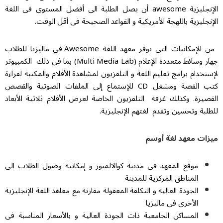
الإنجلیزیة awesome أن یصل الطلبة الی أفضل المستوی فی اللغة
جلیزیة باللهجة الأمریکیة و القواعد الصحیحة فی أقل الوقت.
من الإمکانیات التی یوفر معهد اللغة Awesome في مالیزیا للطلاب
جهاز وسائط متعددة الإعلام (Multi Media Lab) بما في ذلك الكمبيوتر
خدام برامج تعلیم اللغة و التلفزيون لمشاهدة الأفلام والمكتبة لقراءة
كتب القصة ومشغل CD للإستماع إلى الملفات الصوتية والقصص
صيرة. وكذلك غرفة التلفزیون الخاصة لعرض الأفلام ثلاثية الأبعاد
بة وتحسين وتقدم لغتهم الإنجليزية.
ات معهد لغة أوسم
موقع المعهد فی مدینة کوالالمبور و إمکانیة وصول الطلاب الی
المناطق المرکزیة للمدینة
الجودة العالیة و التکلفة المعقولة مقارنة مع معاهد اللغة الإنجلیزیة
الأخری فی مالیزیا
المساکن الجامعیة ذات الجودة العالیة و بالأسعار المناسبة فی