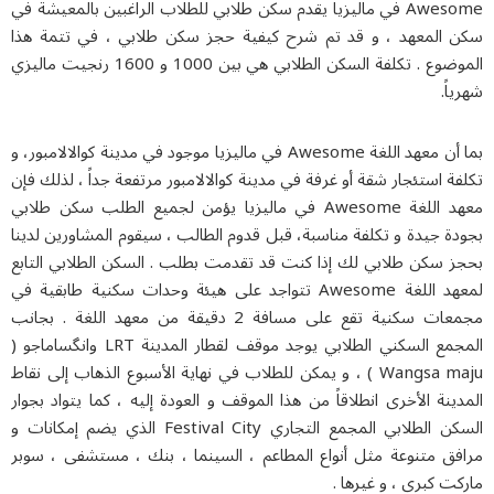
Awesome في مالیزیا يقدم سكن طلابي للطلاب الراغبين بالمعيشة في
 المعهد ، و قد تم شرح كيفية حجز سكن طلابي ، في تتمة هذا
الموضوع . تكلفة السكن الطلابي هي بين 1000 و 1600 رنجيت ماليزي
اً.
هد اللغة Awesome في مالیزیا موجود في
مدينة كوالالامبور
، و
ة استئجار شقة أو غرفة في مدينة كوالالامبور مرتفعة جداً ، لذلك فإن
معهد اللغة Awesome في مالیزیا يؤمن لجميع الطلب سكن طلابي
ة جيدة و تكلفة مناسبة، قبل قدوم الطالب ، سيقوم المشاورين لدينا
ز سكن طلابي لك إذا كنت قد تقدمت بطلب . السكن الطلابي التابع
لمعهد اللغة Awesome تتواجد على هيئة وحدات سكنية طابقية في
مجمعات سكنية تقع على مسافة 2 دقيقة من معهد اللغة . بجانب
المجمع السكني الطلابي يوجد موقف لقطار المدينة LRT وانگساماجو (
Wangsa maju ) ، و يمكن للطلاب في نهاية الأسبوع الذهاب إلى نقاط
ينة الأخرى انطلاقاً من هذا الموقف و العودة إليه ، كما يتواد بجوار
السكن الطلابي المجمع التجاري Festival City الذي يضم إمكانات و
فق متنوعة مثل أنواع المطاعم ، السينما ، بنك ، مستشفى ، سوبر
ت كبرى ، و غيرها .