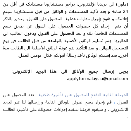
ون) الی بريدنا الإلكتروني، یراجع مستشارونا مسنداتک فی أقل من
2 ساعة و بعد تأکید المستندات و الوثائق من قبل مستشارینا سيتم
امک و نقوم بإجراء خطوات عملية الحصول علی القبول. وجدیر بالذکر
يتم إجراء کل خصوات الحصول علی القبول عن طریق نسخ
ستندات الخاصة بك و بعد الحصول علی القبول ودخول الطالب الی
ليزيا یتم تسلیم الوثائق الأصلية بالجامعة من قبل الطالب فی یوم
جيل النهائی و بعد التأکید یتم عودة الوثائق الأصلية الی الطالب مرة
. بعد إستلام الوثائق نأخذ رسالة قبولکم خلال يومين العمل.
ی إرسال جمیع الوثائق الی هذا البرید الإلکترونی:
applyformalaysia@gmail.
حلة الثانية التقدم للحصول على تأشيرة طلابية :
بعد الحصول على
،
بول
قم بإجراء مسح ضوئي للوثائق التالية و إرسالها لنا عبر البريد
كتروني ، و سيقوم فريقنا بتنفيذ إجراءات حصولك على تأشيرة الطالب