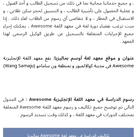
جميع خدماتنا مجانية بما في ذلك من تسجيل الطالب و أخذ القبول ،
ملية الحصول على تأشيرة الطالب ، و التنسيق لحجز سكن طلابي ، و
تقبال في المطار ، و لا نتقاضى أي رسوم من الطلاب لقاء ذلك . إذا
منت ترغب بقضاء دورة لغة في معهد اللغة Awesome ، يمكنك إجراء
ع الإجراءات المتعلقة بالتسجيل عن طريق الوكيل الرسمي لهذا
هد .
ان و موقع معهد لغة أوسم بمالیزیا:
یقع معهد اللغة الإنجلیزیة
والالمبور و بمنطقة ون ساماجو (Wang Samaju)
 الدراسة في معهد اللغة الإنجليزية Awesome :
في الجدول
التالي تم توضيح جميع تكاليف و رسوم معهد اللغة Awesome المتعلقة
تلف الدورات في معهد اللغة ، و كذلك وقت تسديد الرسوم .
تکالیف الدراسة فی معهد لغة Awesome بمالیزیا