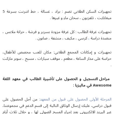
تجهيزات السكن الطلابي تضم : براد ، غسالة ، خط انترنت بسرعة 5
بايت ، تلفزيون ، سخان ماء و غيرها .
يزات غرفة الطالب : كل غرفة مزودة بسرير و فرشة ، خزانة ملابس ،
،
دة دراسة
كرسي ، مكيف ، منشفة ، صابون .
يزات و إمكانات المجمع الطلابي: مكان للعب مخصص للأطفال،
سة على مدار الساعة ، مطعم ، موقف سيارات ، مسبح ، سوبر ماركت
احل التسجيل و الحصول على تأشيرة الطالب في معهد اللغة
A في مالیزیا :
رحلة الأولى الحصول على قبول من المعهد:
من أجل الحصول على
 دراسي، عليك إرسال الوثائق التالية إلى قسم الدعم في مجموعتنا،
البريد الالكتروني بعد إجراء المسح الضوئي لها ، و خلال ثلاث أيام