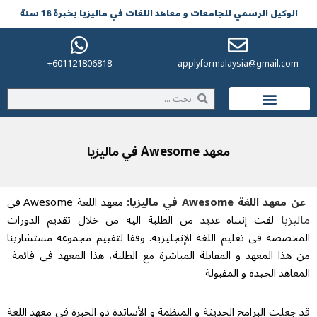
لوکیل الرسمي للجامعات و معاهد اللغات في مالیزیا بخبرة 18 سنة
601121806818+
applyformalaysia@gmail.co
الحياة في ماليزيا
معهد Awesome في مالیزیا
 اللغة Awesome في مالیزیا:
معهد اللغة Awesome في
زیا
لفت إنتباه عدید من الطلبة الیه من خلال تقدیم الدورات
خصصة فی تعلیم اللغة الإنجلیزیة. وفقا لتقییم مجموعة مستشارینا
هذا المعهد و المقابلة المباشرة مع الطلبة، هذا المعهد فی قائمة
اهد الجیدة و المقبولة
علت البرامج الحدیثة و المنظمة و الأساتذة ذو الخبرة فی معهد اللغة