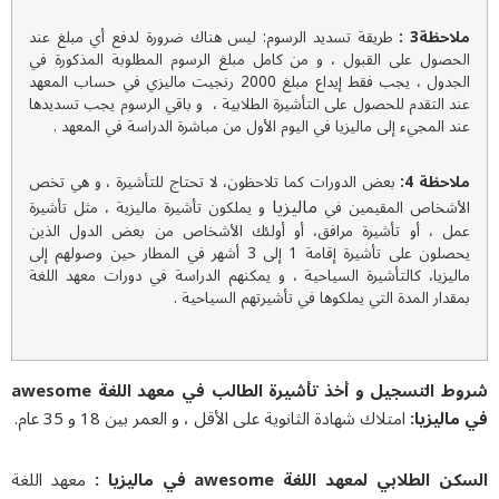
لاحظة3 :
طريقة تسديد الرسوم: ليس هناك ضرورة لدفع أي مبلغ عند
لحصول على القبول ، و من كامل مبلغ الرسوم المطلوبة المذكورة في
الجدول ، يجب فقط إيداع مبلغ 2000 رنجيت ماليزي في حساب المعهد
ند التقدم للحصول على التأشيرة الطلابية ، و باقي الرسوم يجب تسديدها
ند المجيء إلى ماليزيا في اليوم الأول من مباشرة الدراسة في المعهد .
لاحظة 4:
بعض الدورات كما تلاحظون، لا تحتاج للتأشيرة ، و هي تخص
ماليزيا
لأشخاص المقيمين في
و يملكون تأشيرة ماليزية ، مثل تأشيرة
مل ، أو تأشيرة مرافق، أو أولئك الأشخاص من بعض الدول الذين
يحصلون على تأشيرة إقامة 1 إلى 3 أشهر في المطار حين وصولهم إلى
اليزيا، كالتأشيرة السياحية ، و يمكنهم الدراسة في دورات معهد اللغة
مقدار المدة التي يملكوها في تأشيرتهم السياحية .
شروط التسجيل و أخذ تأشيرة الطالب في معهد اللغة awesome
اليزيا:
امتلاك شهادة الثانویة على الأقل ، و العمر بين 18 و 35 عام.
 الطلابي لمعهد اللغة awesome في ماليزيا :
معهد اللغة