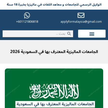
الوکیل الرسمي للجامعات و معاهد اللغات في مالیزیا بخبرة 18 سنة
601121806818+
applyformalaysia@gmail.com
الحياة في ماليزيا
الجامعات الماليزية المعترف بها في السعودية 2026