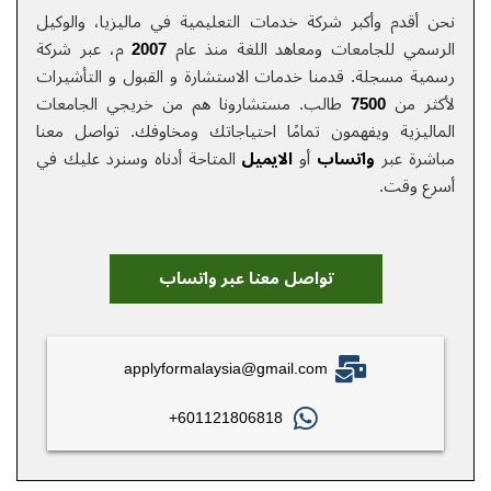
نحن أقدم وأكبر شركة خدمات التعلیمیة في ماليزيا، والوكيل
الرسمي للجامعات ومعاهد اللغة منذ عام
2007
م، عبر شركة
رسمية مسجلة. قدمنا خدمات الاستشارة و القبول و التأشيرات
لأكثر من
7500
طالب. مستشارونا هم من خريجي الجامعات
الماليزية ويفهمون تمامًا احتياجاتك ومخاوفك.
تواصل معنا
مباشرة عبر
واتساب
أو
الایمیل
المتاحة أدناه وسنرد عليك في
أسرع وقت.
تواصل معنا عبر واتساب
applyformalaysia@gmail.com
601121806818+