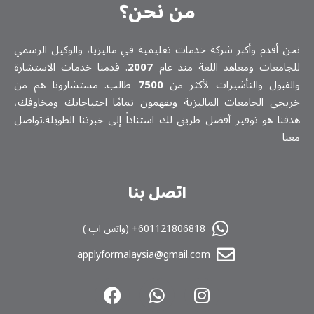
من نحن؟
ن أقدم وأكبر شركة خدمات تعلیمیة في ماليزيا، والوكيل الرسمي
جامعات ومعاهد اللغة منذ عام
2007
. قدمنا خدمات الاستشارة
لقبول والتأشيرات لأكثر من
7500
طالب. مستشارونا هم من
يجي الجامعات الماليزية ويفهمون تمامًا احتياجاتك ومخاوفك،
فنا هو توفير أفضل طريق لك استناداً إلى خبرتنا الطويلة.تواصل
نا
اتصل بنا
601121806818+ (واتس اپ )
applyformalaysia@gmail.com