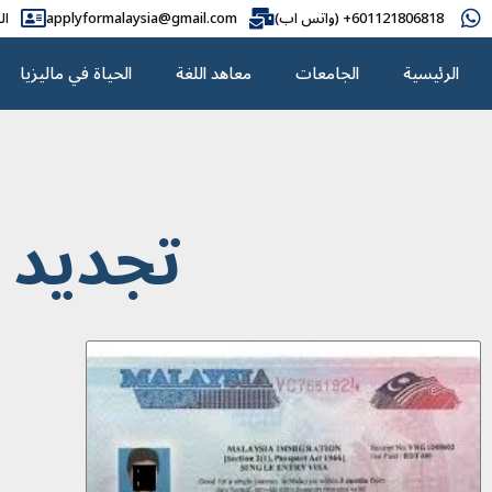
601121806818+ (واتس اب)
applyformalaysia@gmail.com
ال
الرئيسية
الجامعات
معاهد اللغة
الحياة في ماليزيا
تجديد ا