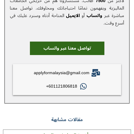
لأكثر من
7500
طالب. مستشارونا هم من خريجي الجامعات
الماليزية ويفهمون تمامًا احتياجاتك ومخاوفك.
تواصل معنا
مباشرة عبر
واتساب
أو
الایمیل
المتاحة أدناه وسنرد عليك في
أسرع وقت.
تواصل معنا عبر واتساب
applyformalaysia@gmail.com
601121806818+
مقالات مشابهة