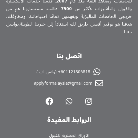
للجامعات ومعاهد اللغة منذ عام
2007
. قدمنا خدمات الاستشارة
والقبول والتأشيرات لأكثر من
7500
طالب. مستشارونا هم من
خريجي الجامعات الماليزية ويفهمون تمامًا احتياجاتك ومخاوفك،
هدفنا هو توفير أفضل طريق لك استناداً إلى خبرتنا الطويلة.تواصل
معنا
اتصل بنا
601121806818+ (واتس اپ )
applyformalaysia@gmail.com
الروابط المفیدة
الاوراق المطلوبة للقبول