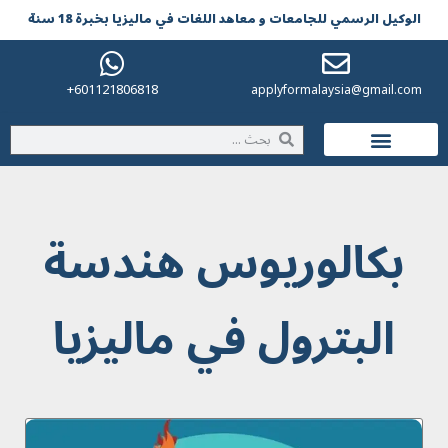
الوکیل الرسمي للجامعات و معاهد اللغات في مالیزیا بخبرة 18 سنة
601121806818+
applyformalaysia@gmail.com
الحياة في ماليزيا
بکالوریوس هندسة
البترول في ماليزيا