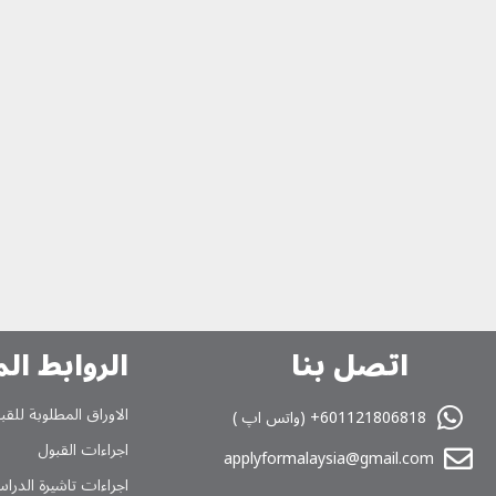
اتصل بنا
الروابط ال
الاوراق المطلوبة للقب
601121806818+ (واتس اپ )
اجراءات القبول
applyformalaysia@gmail.com
اجراءات تاشیرة الدراس