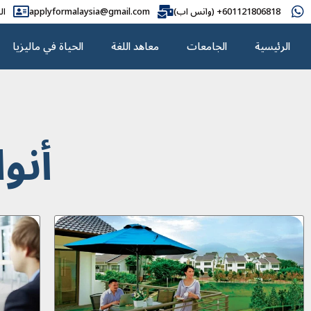
601121806818+ (واتس اب)
applyformalaysia@gmail.com
ال
الرئيسية
الجامعات
معاهد اللغة
الحياة في ماليزيا
أنو