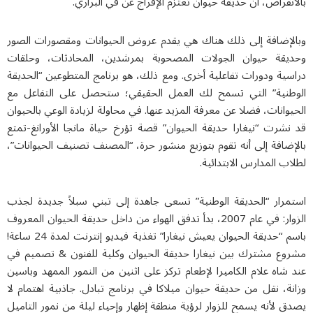
نقراض، أن حديقة حيوان تعتزم الإفراج عن في البراري.
لإضافة إلى ذلك هناك هي يقدم عروض الحيوانات ومقصورات الصور
يقة حيوان الجولات المصحوبة بمرشدين، المحادثات، وحلقات
ية ودورات تفاعلية أخرى. ومع ذلك، هو برنامج المتطوعين “الحديقة
طنية” التي تسمح لك العمل الحقيقي؛ ستحصل على التفاعل مع
وانات، فضلا عن معرفة المزيد عنها. في محاولة لزيادة الوعي بالحيوان
نشرت “نيغارا حديقة الحيوان” قصة تؤرخ حياة مانجا الأورانغ-تمتع
ضافة إلى أنه تقوم بتوزيع منشور حرة، “المصنف تصنيف الحيوانات”،
ب المدارس الابتدائية.
مرار “الحديقة الوطنية” تسعى جاهدة إلى تبني سبلاً جديدة لجذب
الزوار: في عام 2007، بدأ تدفق الهواء من داخل حديقة الحيوان المعروف
باسم “حديقة الحيوان يعيش نيغارا” تغذية فيديو إنترنت لمدة 24 ساعة!
وع مشترك بين نيغارا حديقة الحيوان وكلية للفنون & تصميم في
شاه علام الكاميرا لإطعام تركز على اثنين من النمور الممهد وباسين
ة، نقل من حديقة حيوان ميلاكا في برنامج تبادل. جاذبية اهتمام لا
 لأنه يسمح للزوار لرؤية منطقة إظهار وإحياء ليلة من نمور التاميل