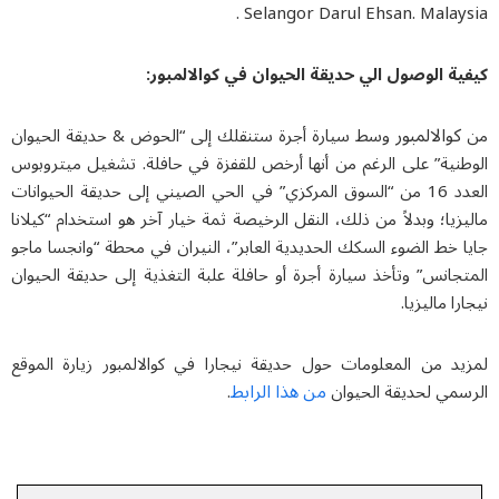
Selangor Darul Ehsan. Malays
ية الوصول الي حديقة الحيوان في كوالالمبور:
كوالالمبور
وسط سيارة أجرة ستنقلك إلى “الحوض & حديقة الحيوان
طنية” على الرغم من أنها أرخص للقفزة في حافلة. تشغيل ميتروبوس
العدد 16 من “السوق المركزي” في الحي الصيني إلى حديقة الحيوانات
زیا؛ وبدلاً من ذلك، النقل الرخيصة ثمة خيار آخر هو استخدام “كيلانا
 خط الضوء السكك الحديدية العابر”، النيران في محطة “وانجسا ماجو
جانس” وتأخذ سيارة أجرة أو حافلة علبة التغذية إلى
حديقة الحيوان
را ماليزيا.
يد من المعلومات حول
حديقة نيجارا في كوالالمبور
زيارة الموقع
من هذا الرابط
سمي لحديقة الحيوان
.