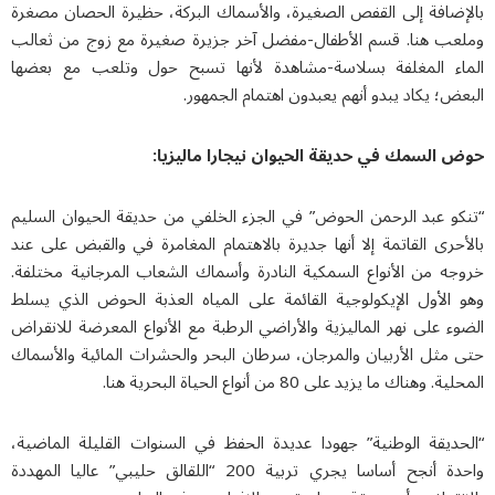
إضافة إلى القفص الصغيرة، والأسماك البركة، حظيرة الحصان مصغرة
عب هنا. قسم الأطفال-مفضل آخر جزيرة صغيرة مع زوج من ثعالب
اء المغلفة بسلاسة-مشاهدة لأنها تسبح حول وتلعب مع بعضها
ض؛ يكاد يبدو أنهم يعبدون اهتمام الجمهور.
 السمك في حديقة الحيوان نيجارا ماليزيا:
كو عبد الرحمن الحوض” في الجزء الخلفي من حديقة الحيوان السليم
حرى القاتمة إلا أنها جديرة بالاهتمام المغامرة في والقبض على عند
جه من الأنواع السمكية النادرة وأسماك الشعاب المرجانية مختلفة.
 اﻷول الإيكولوجية القائمة على المياه العذبة الحوض الذي يسلط
ء على نهر الماليزية والأراضي الرطبة مع الأنواع المعرضة للانقراض
 مثل الأربيان والمرجان، سرطان البحر والحشرات المائية والأسماك
. وهناك ما يزيد على 80 من أنواع الحياة البحرية هنا.
حديقة الوطنية” جهودا عديدة الحفظ في السنوات القليلة الماضية،
واحدة أنجح أساسا يجري تربية 200 “اللقالق حليبي” عاليا المهددة