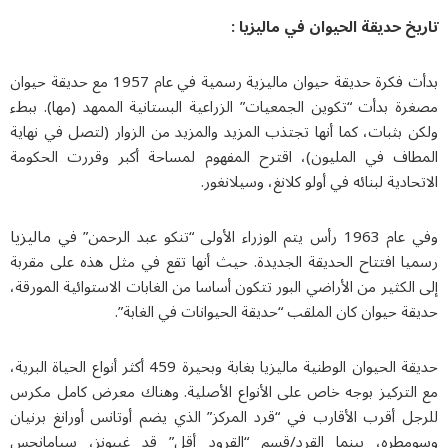
یخ
حديقة الحيوان في ماليزيا :
بدأت فكرة حديقة حيوان ماليزية رسمية في عام 1957 مع حديقة حيوان
ة بدأت “تكوين الجمعيات” الزراعية البستانية الممهد (مها). ببطء
 بثبات، كما أنها تجتذب المزيد والمزيد من الزوار (لتصل في نهاية
طاف في المليون)، اقترح المفهوم لمساحة أكبر وقررت الحكومة
حادية لبنائه في أولو كلانغ، وسيلانغور.
ماليزيا
م الوزراء الأولى “تنكو عبد الرحمن”
في
يا افتتاح الحديقة الجديدة. حيث أنها تقع في مثل هذه على مقربة
الكثير من الأراضي البور تتكون أساسا من الغابات الاستوائية المورقة،
ة حيوان كان الملقب “حديقة الحيوانات في الغابة”.
حديقة الحيوان الوطنية مالیزیا بغابة وبحيرة 459 أكثر أنواع الحياة البرية،
التركيز بوجه خاص على الأنواع الأصلية. وهناك معرض كامل مكرس
جل أقرب الأقارب في “قرد المركز” الذي يضم أوتانس أورانغ برنيان
مطره، بينما القرد/قسم “القرود أقل” قد غيبونز، سيامانجس