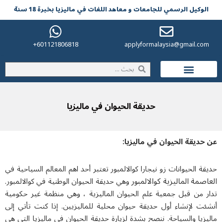
لوکیل الرسمي للجامعات و معاهد اللغات في مالیزیا بخبرة 18 سنة
601121806818+
applyformalaysia@gmail.co
الحياة في ماليزيا
حديقة الحيوان في ماليزيا
حديقة الحيوان في ماليزيا
:
ة الحيوانات زو نيجارا كوالالمبور تعتبر أحد اهم المعالم السياحية في
صمة الماليزية كوالالمبور
وهي حديقة الحيوان الوطنية في كوالالمبور.
ر من قبل جمعية علم الحيوان الماليزية ، وهي منظمة غير حكومية
ئت لإنشاء أول حديقة حيوان محلية للماليزيين. إذا كنت تأتي إلى
زيا والسياحة. ننصح بشدة لزيارة
حديقة الحيوان في ماليزيا
التي هي