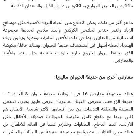
كويس الخنزير الجوارح وماكاكويس طويل الذيل والسعدان الفضية.
و أكثر من ذلك، يمكن الاطلاع على الحياة البرية الأصلية مثل موسانج
باد والنمر خنزير الملتحي الكركدن وأيضا ملامح الحديقة مجموعة
نائية من الثعابين، بما في ذلك الأفعى الحفرة سومطرة وبيثون روك
ندية. لجعله أسهل في استكشاف حديقة الحيوان، وهناك حافلة مكوكية
ي يسقط الزوار الخروج خارج حاويات شعبية مثل النمر والأسد
معارض.
رض أخرى من حديقة الحيوان ماليزيا :
هناك مجموعة معارض 16 في “الوطنية حديقة حيوان & الحوض” –
قة الزواحف، معرض “الفيلة الماليزية”، عرض طيور بحيرة، تتحمل
قدة والمملكة الثدييات من بين أقسامها الأكثر شعبية. الأطفال هم
ي جيدا مع مقطع كامل مكرسة للحيوانات صديقة للأطفال مثل
انب، البط، الدجاج، الببغاوات وخنازير غينيا في العالم للأطفال. بل
ك ميني الغابات المطيرة مع مجموعة متنوعة من النباتات والحشرات