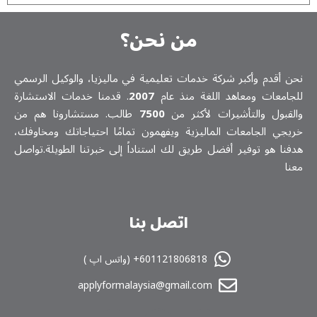
من نحن؟
ن أقدم وأكبر شركة خدمات تعلیمیة في ماليزيا، والوكيل الرسمي
جامعات ومعاهد اللغة منذ عام
2007
. قدمنا خدمات الاستشارة
لقبول والتأشيرات لأكثر من
7500
طالب. مستشارونا هم من
يجي الجامعات الماليزية ويفهمون تمامًا احتياجاتك ومخاوفك،
فنا هو توفير أفضل طريق لك استناداً إلى خبرتنا الطويلة.تواصل
نا
اتصل بنا
601121806818+ (واتس اپ )
applyformalaysia@gmail.com