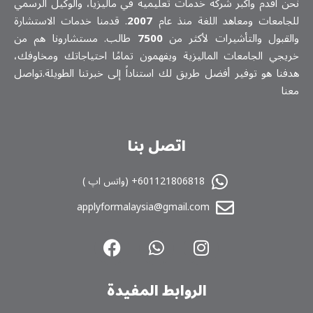
نحن أقدم وأكبر شركة خدمات تعلیمیة في ماليزيا، والوكيل الرسمي
للجامعات ومعاهد اللغة منذ عام
2007
. قدمنا خدمات الاستشارة
والقبول والتأشيرات لأكثر من
7500
طالب. مستشارونا هم من
خريجي الجامعات الماليزية ويفهمون تمامًا احتياجاتك ومخاوفك،
هدفنا هو توفير أفضل طريق لك استناداً إلى خبرتنا الطويلة.تواصل
معنا
اتصل بنا
601121806818+ (واتس اپ )
applyformalaysia@gmail.com
الروابط المفیدة