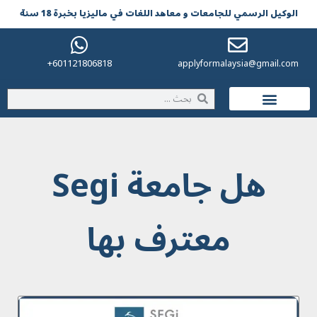
الوکیل الرسمي للجامعات و معاهد اللغات في مالیزیا بخبرة 18 سنة
601121806818+
applyformalaysia@gmail.com
الحياة في ماليزيا
هل جامعة Segi
معترف بها