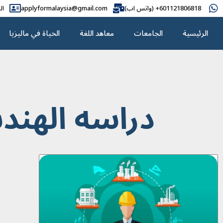
601121806818+ (واتس اب)
applyformalaysia@gmail.com
ال
الرئيسية
الجامعات
معاهد اللغة
الحياة في ماليزيا
دراسه الهندس