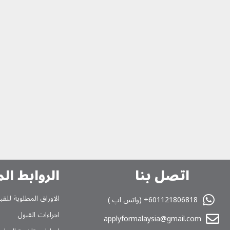
اتصل بنا
الروابط ال
الاوراق المطلوبة للقب
601121806818+ (واتس اپ )
اجراءات القبول
applyformalaysia@gmail.com