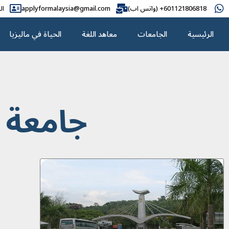
601121806818+ (واتس اب)
applyformalaysia@gmail.com
ال
الرئيسية
الجامعات
معاهد اللغة
الحياة في ماليزيا
جامعة uum في ماليزيا