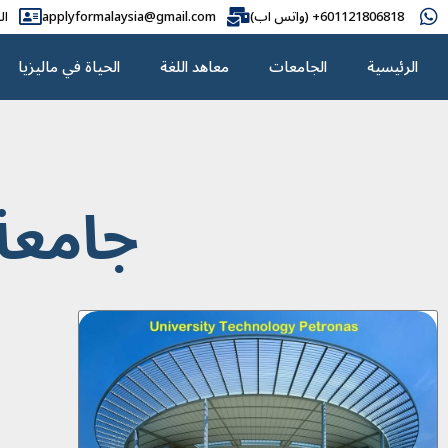
601121806818+ (واتس اب)
applyformalaysia@gmail.com
ال
الرئيسية
الجامعات
معاهد اللغة
الحياة في ماليزيا
جامعة UTP المال