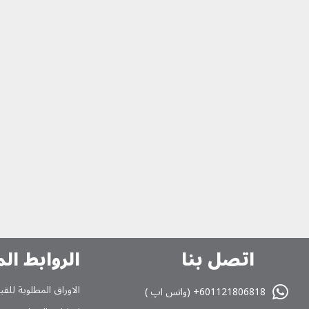
اتصل بنا
الروابط ال
الاوراق المطلوبة للقب
601121806818+ (واتس اپ )