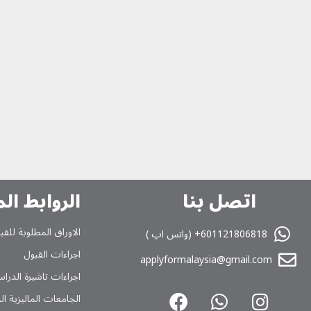
اتصل بنا
الروابط ال
الاوراق المطلوبة للقب
601121806818+ (واتس اپ )
اجراءات القبول
applyformalaysia@gmail.com
اجراءات تاشیرة الدراس
الجامعات المالیزیة ا