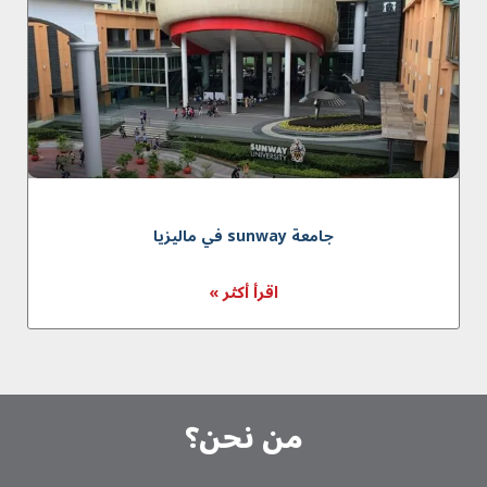
جامعة sunway في ماليزيا
اقرأ أكثر »
من نحن؟