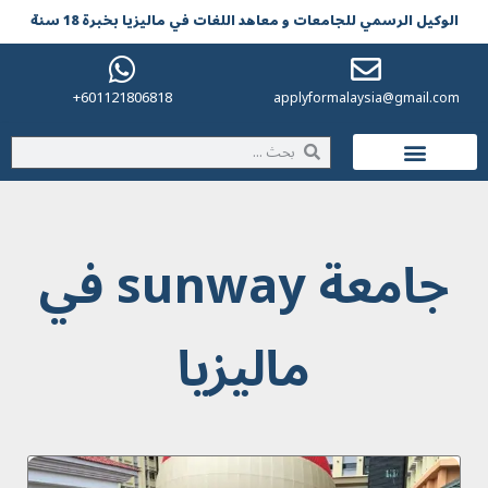
الوکیل الرسمي للجامعات و معاهد اللغات في مالیزیا بخبرة 18 سنة
601121806818+
applyformalaysia@gmail.com
الحياة في ماليزيا
جامعة sunway في
ماليزيا