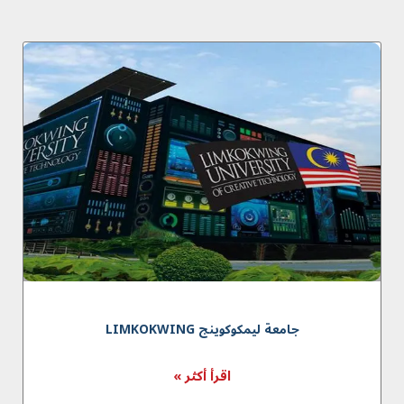
جامعة لیمکوکوینج LIMKOKWING
اقرأ أكثر »