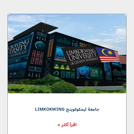
جامعة لیمکوکوینج LIMKOKWING
اقرأ أكثر »