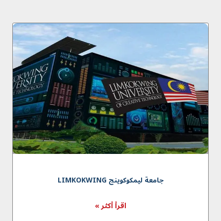
جامعة لیمکوکوینج LIMKOKWING
اقرأ أكثر »