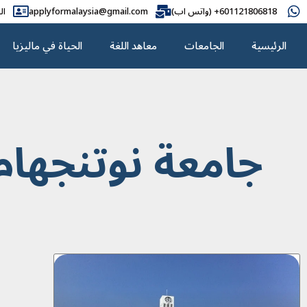
601121806818+ (واتس اب)
applyformalaysia@gmail.com
ال
الرئيسية
الجامعات
معاهد اللغة
الحياة في ماليزيا
جامعة نوتنجهام 