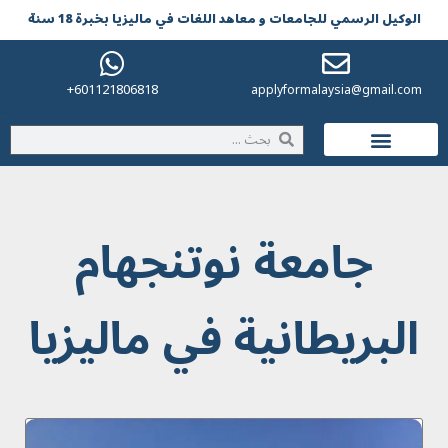
الوکیل الرسمي للجامعات و معاهد اللغات في مالیزیا بخبرة 18 سنة
601121806818+
applyformalaysia@gmail.com
الحياة في ماليزيا
جامعة نوتنجهام
البريطانية في ماليزيا