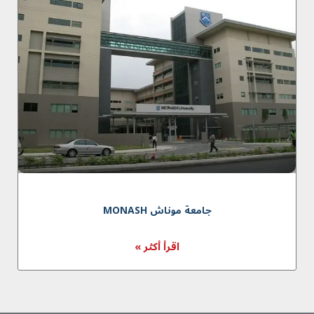
جامعة موناش MONASH
اقرأ أكثر »