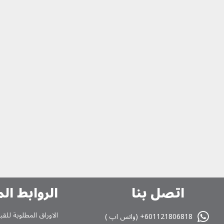
اتصل بنا
الروابط ال
الاوراق المطلوبة للقب
601121806818+ (واتس اپ )