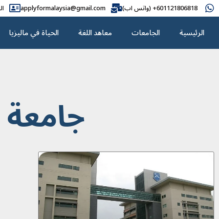
601121806818+ (واتس اب)
applyformalaysia@gmail.com
ال
الرئيسية
الجامعات
معاهد اللغة
الحياة في ماليزيا
جامعة م