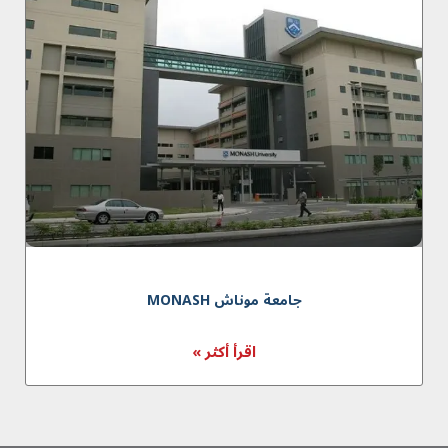
جامعة موناش MONASH
اقرأ أكثر »