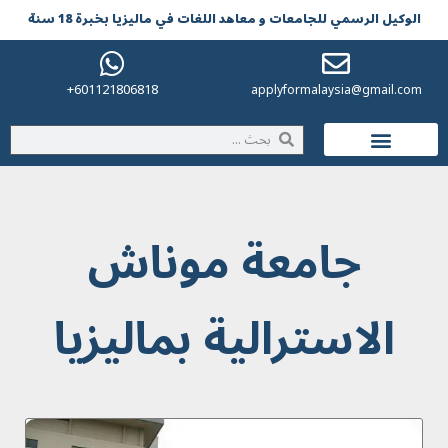
الوکیل الرسمي للجامعات و معاهد اللغات في مالیزیا بخبرة 18 سنة
601121806818+
applyformalaysia@gmail.com
الحياة في ماليزيا
جامعة موناش
الاسترالية بماليزيا