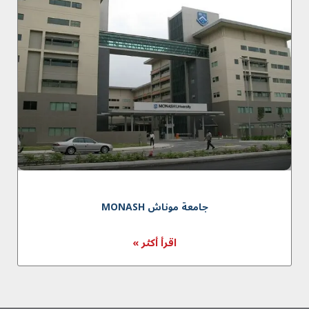
جامعة موناش MONASH
اقرأ أكثر »