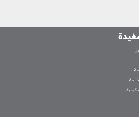
مفیدة
ول
یة
لخاصة
لحکومیة