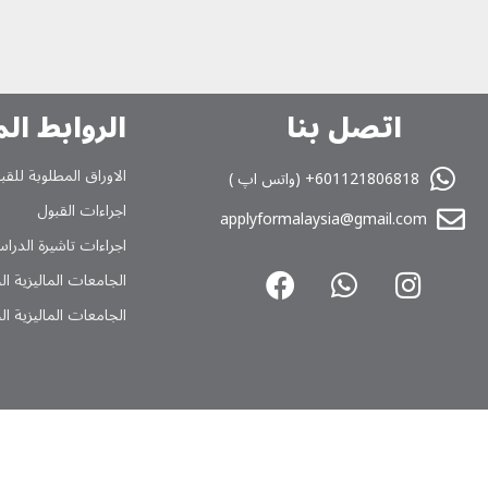
اتصل بنا
الروابط ال
الاوراق المطلوبة للقب
601121806818+ (واتس اپ )
اجراءات القبول
applyformalaysia@gmail.com
اجراءات تاشیرة الدراس
الجامعات المالیزیة ا
الجامعات المالیزیة ا