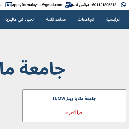
601121806818+ (واتس اب)
applyformalaysia@gmail.com
ال
الرئيسية
الجامعات
معاهد اللغة
الحياة في ماليزيا
جامعة مالا
جامعة مالايا ويلز IUMW
اقرأ أكثر »