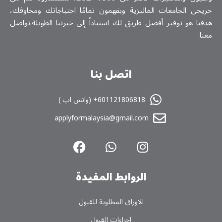
خريجي الجامعات الماليزية ويفهمون تمامًا احتياجاتك ومخاوفك،
هدفنا هو توفير أفضل طريق لك استناداً إلى خبرتنا الطويلة.تواصل
معنا
اتصل بنا
601121806818+ (واتس اپ )
applyformalaysia@gmail.com
الروابط المفیدة
الاوراق المطلوبة للقبول
اجراءات القبول