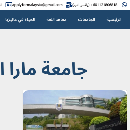
601121806818+ (واتس اب)
applyformalaysia@gmail.com
ال
الرئيسية
الجامعات
معاهد اللغة
الحياة في ماليزيا
جامعة مارا ا