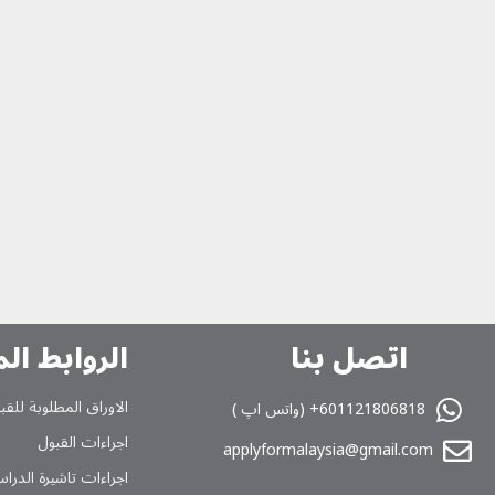
اتصل بنا
الروابط ال
الاوراق المطلوبة للقب
601121806818+ (واتس اپ )
اجراءات القبول
applyformalaysia@gmail.com
اجراءات تاشیرة الدراس