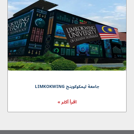
جامعة لیمکوکوینج LIMKOKWING
اقرأ أكثر »