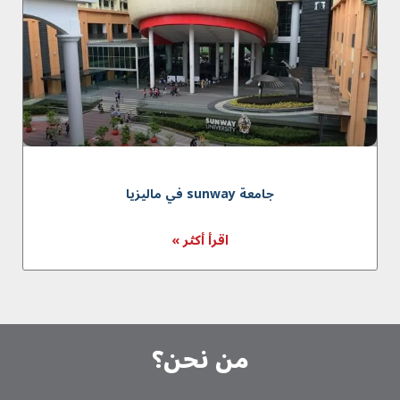
جامعة sunway في ماليزيا
اقرأ أكثر »
من نحن؟