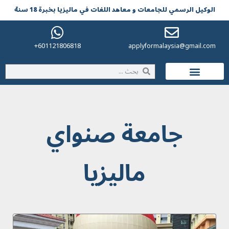
الوکیل الرسمي للجامعات و معاهد اللغات في مالیزیا بخبرة 18 سنة
601121806818+
applyformalaysia@gmail.com
الحياة في ماليزيا
جامعة صنواي
مالیزیا