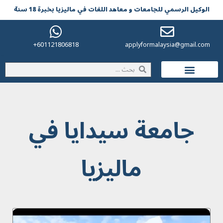
الوکیل الرسمي للجامعات و معاهد اللغات في مالیزیا بخبرة 18 سنة
601121806818+
applyformalaysia@gmail.com
الحياة في ماليزيا
جامعة سيدايا في
ماليزيا