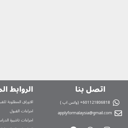
اتصل بنا
الروابط ال
الاوراق المطلوبة للقب
601121806818+ (واتس اپ )
اجراءات القبول
applyformalaysia@gmail.com
اجراءات تاشیرة الدراس