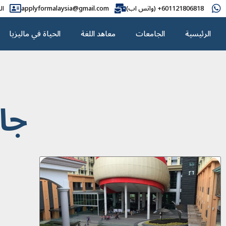
601121806818+ (واتس اب)
applyformalaysia@gmail.com
ال
الرئيسية
الجامعات
معاهد اللغة
الحياة في ماليزيا
جا