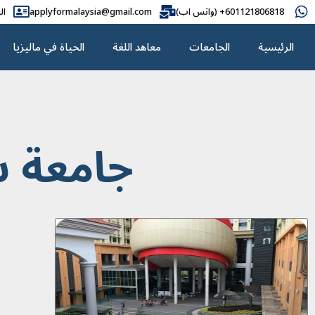
601121806818+ (واتس اب)
applyformalaysia@gmail.com
ال
الرئيسية
الجامعات
معاهد اللغة
الحياة في ماليزيا
جامعة س