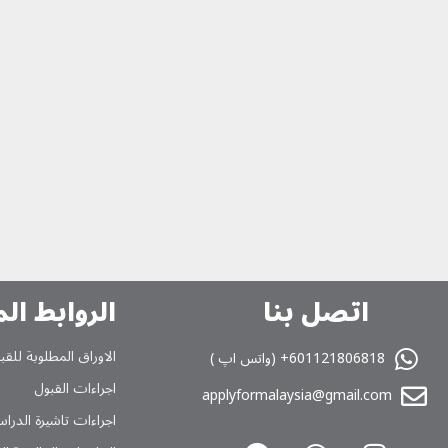
اتصل بنا
الروابط ال
الاوراق المطلوبة للقب
601121806818+ (واتس اپ )
اجراءات القبول
applyformalaysia@gmail.com
اجراءات تاشیرة الدراس