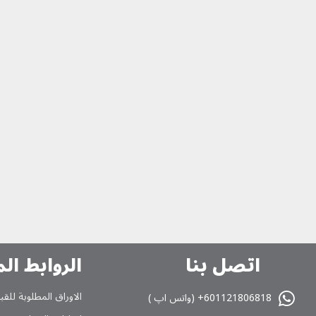
اتصل بنا
الروابط ال
الاوراق المطلوبة للقب
601121806818+ (واتس اپ )