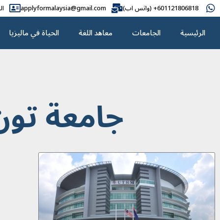
601121806818+ (واتس اب)
applyformalaysia@gmail.com
ال
الرئيسية
الجامعات
معاهد اللغة
الحياة في ماليزيا
جامعة تون