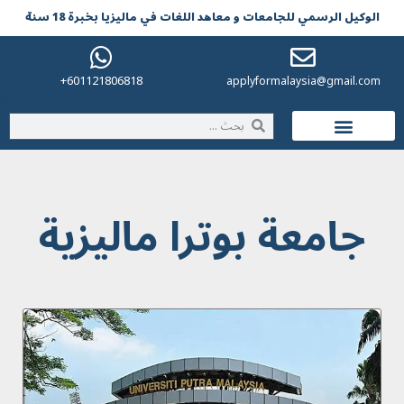
الوکیل الرسمي للجامعات و معاهد اللغات في مالیزیا بخبرة 18 سنة
601121806818+
applyformalaysia@gmail.com
الحياة في ماليزيا
جامعة بوترا ماليزية