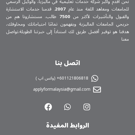
نحن أقدم وأكبر شركة خدمات تعلیمیة في ماليزيا، والوكيل الرسمي
للجامعات ومعاهد اللغة منذ عام
2007
. قدمنا خدمات الاستشارة
والقبول والتأشيرات لأكثر من
7500
طالب. مستشارونا هم من
خريجي الجامعات الماليزية ويفهمون تمامًا احتياجاتك ومخاوفك،
هدفنا هو توفير أفضل طريق لك استناداً إلى خبرتنا الطويلة.تواصل
معنا
اتصل بنا
601121806818+ (واتس اپ )
applyformalaysia@gmail.com
الروابط المفیدة