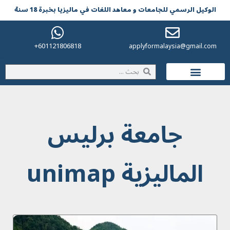
الوکیل الرسمي للجامعات و معاهد اللغات في مالیزیا بخبرة 18 سنة
601121806818+
applyformalaysia@gmail.com
الحياة في ماليزيا
جامعة برليس
الماليزية unimap