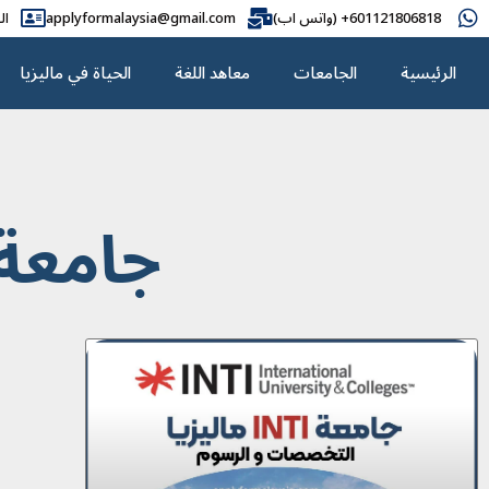
601121806818+ (واتس اب)
applyformalaysia@gmail.com
ال
الرئيسية
الجامعات
معاهد اللغة
الحياة في ماليزيا
جامعة 