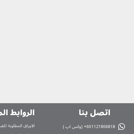
اتصل بنا
الروابط ال
الاوراق المطلوبة للقب
601121806818+ (واتس اپ )