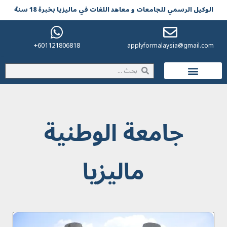
الوکیل الرسمي للجامعات و معاهد اللغات في مالیزیا بخبرة 18 سنة
601121806818+
applyformalaysia@gmail.com
الحياة في ماليزيا
جامعة الوطنية
ماليزيا