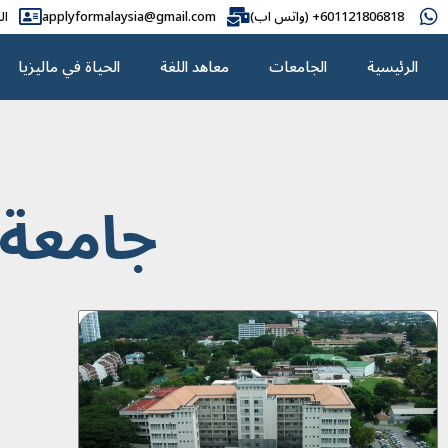
601121806818+ (واتس اب)
applyformalaysia@gmail.com
ال
الرئيسية
الجامعات
معاهد اللغة
الحياة في ماليزيا
جامعة ا