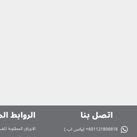
اتصل بنا
الروابط ال
الاوراق المطلوبة للقب
601121806818+ (واتس اپ )