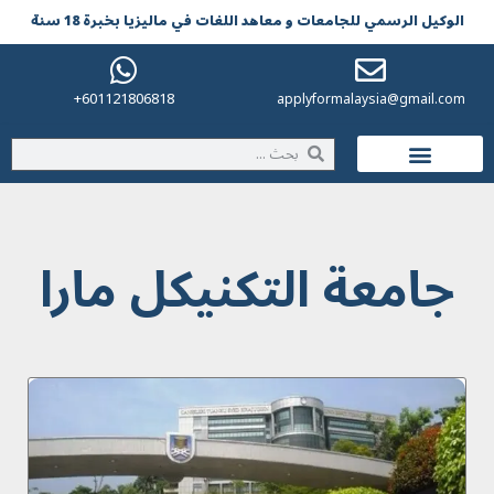
الوکیل الرسمي للجامعات و معاهد اللغات في مالیزیا بخبرة 18 سنة
601121806818+
applyformalaysia@gmail.com
الحياة في ماليزيا
جامعة التكنيكل مارا