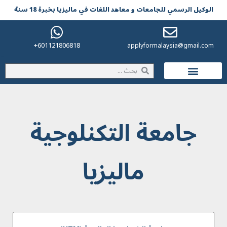
الوکیل الرسمي للجامعات و معاهد اللغات في مالیزیا بخبرة 18 سنة
601121806818+
applyformalaysia@gmail.com
الحياة في ماليزيا
جامعة التكنلوجية
ماليزيا